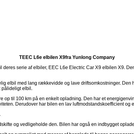
T
EEC L6e elbilen X9
fra Yunlong Company
il deres serie af elbiler, EEC L6e Electric Car X9 elbilen X9. De
delig elbil med lang rækkevidde og lave driftsomkostninger. Den
pålideligt elbil.
e op til 100 km på en enkelt opladning. Den har et energigenv
viteten. Derudover har bilen en lav luftmodstandskoefficient og 
.
udskifte og vedligeholde den. Bilen har også en indbygget oplade