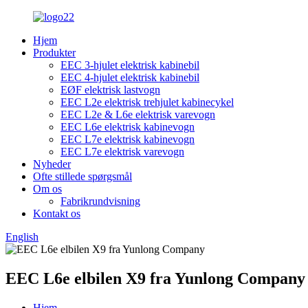
Hjem
Produkter
EEC 3-hjulet elektrisk kabinebil
EEC 4-hjulet elektrisk kabinebil
EØF elektrisk lastvogn
EEC L2e elektrisk trehjulet kabinecykel
EEC L2e & L6e elektrisk varevogn
EEC L6e elektrisk kabinevogn
EEC L7e elektrisk kabinevogn
EEC L7e elektrisk varevogn
Nyheder
Ofte stillede spørgsmål
Om os
Fabrikrundvisning
Kontakt os
English
EEC L6e elbilen X9 fra Yunlong Company
Hjem