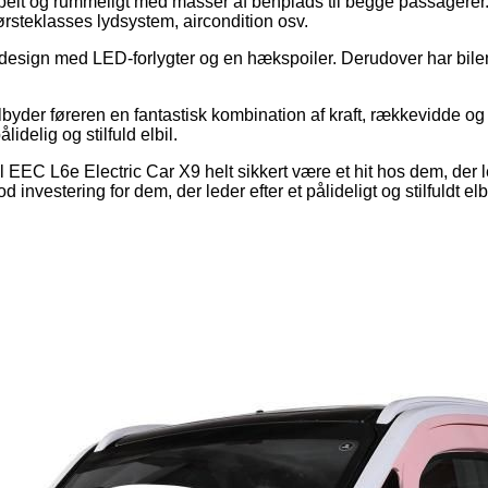
rtabelt og rummeligt med masser af benplads til begge passager
rsteklasses lydsystem, aircondition osv.
esign med LED-forlygter og en hækspoiler. Derudover har bilen 
tilbyder føreren en fantastisk kombination af kraft, rækkevidde o
lidelig og stilfuld elbil.
EC L6e Electric Car X9 helt sikkert være et hit hos dem, der lede
nvestering for dem, der leder efter et pålideligt og stilfuldt elbi