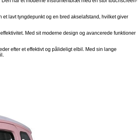
er. Den har et moderne instrumentbræt med en stor touchscreen-
et lavt tyngdepunkt og en bred akselafstand, hvilket giver
g effektivitet. Med sit moderne design og avancerede funktioner
r efter et effektivt og pålideligt elbil. Med sin lange
l.