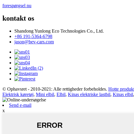
forespørgsel nu
kontakt os
Shandong Yunlong Eco Technologies Co., Ltd.
+86 191-5364-6798
jason@bev-cars.com
© Ophavsret - 2010-2021: Alle rettigheder forbeholdes.
Hotte produk
Elektrisk køretøj
,
Mini elbil
,
Elbil
,
Kinas elektriske lastbil
,
Kinas elbil
Send e-mail
x