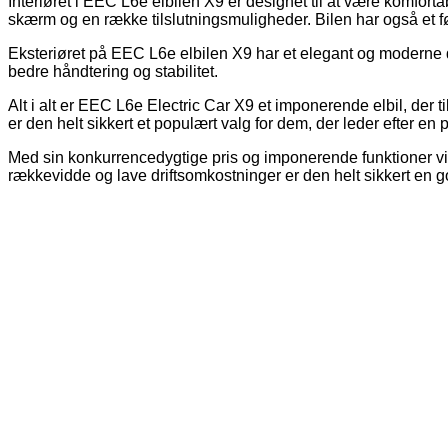
Interiøret i EEC L6e elbilen X9 er designet til at være komfo
skærm og en række tilslutningsmuligheder. Bilen har også et fø
Eksteriøret på EEC L6e elbilen X9 har et elegant og moderne d
bedre håndtering og stabilitet.
Alt i alt er EEC L6e Electric Car X9 et imponerende elbil, der 
er den helt sikkert et populært valg for dem, der leder efter en på
Med sin konkurrencedygtige pris og imponerende funktioner vil E
rækkevidde og lave driftsomkostninger er den helt sikkert en god i