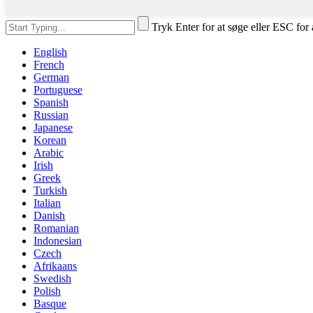
Tryk Enter for at søge eller ESC for 
English
French
German
Portuguese
Spanish
Russian
Japanese
Korean
Arabic
Irish
Greek
Turkish
Italian
Danish
Romanian
Indonesian
Czech
Afrikaans
Swedish
Polish
Basque