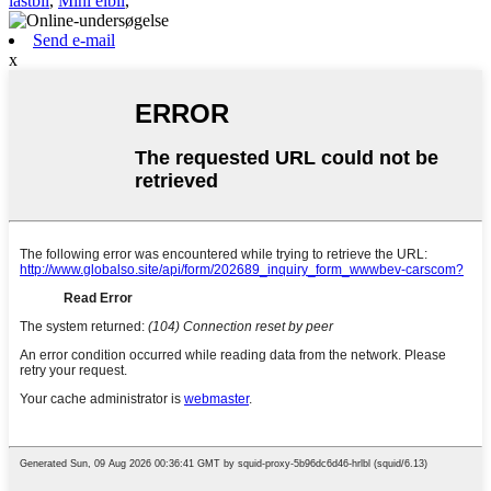
lastbil
,
Mini elbil
,
Send e-mail
x