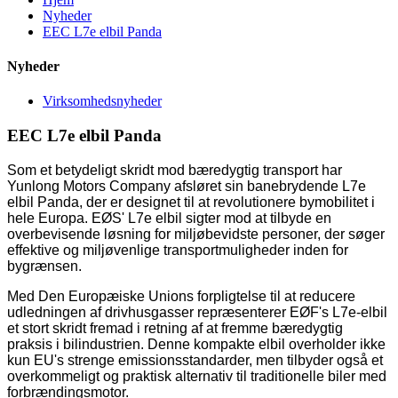
Nyheder
EEC L7e elbil Panda
Nyheder
Virksomhedsnyheder
EEC L7e elbil Panda
Som et betydeligt skridt mod bæredygtig transport har
Yunlong Motors Company afsløret sin banebrydende L7e
elbil Panda, der er designet til at revolutionere bymobilitet i
hele Europa. EØS' L7e elbil sigter mod at tilbyde en
overbevisende løsning for miljøbevidste personer, der søger
effektive og miljøvenlige transportmuligheder inden for
bygrænsen.
Med Den Europæiske Unions forpligtelse til at reducere
udledningen af ​​drivhusgasser repræsenterer EØF's L7e-elbil
et stort skridt fremad i retning af at fremme bæredygtig
praksis i bilindustrien. Denne kompakte elbil overholder ikke
kun EU's strenge emissionsstandarder, men tilbyder også et
overkommeligt og praktisk alternativ til traditionelle biler med
forbrændingsmotor.