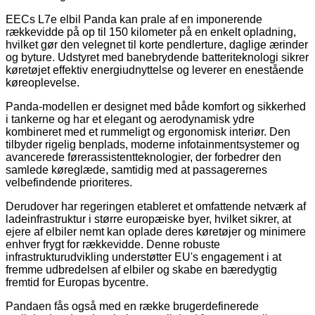
EECs L7e elbil Panda kan prale af en imponerende
rækkevidde på op til 150 kilometer på en enkelt opladning,
hvilket gør den velegnet til korte pendlerture, daglige ærinder
og byture. Udstyret med banebrydende batteriteknologi sikrer
køretøjet effektiv energiudnyttelse og leverer en enestående
køreoplevelse.
Panda-modellen er designet med både komfort og sikkerhed
i tankerne og har et elegant og aerodynamisk ydre
kombineret med et rummeligt og ergonomisk interiør. Den
tilbyder rigelig benplads, moderne infotainmentsystemer og
avancerede førerassistentteknologier, der forbedrer den
samlede køreglæde, samtidig med at passagerernes
velbefindende prioriteres.
Derudover har regeringen etableret et omfattende netværk af
ladeinfrastruktur i større europæiske byer, hvilket sikrer, at
ejere af elbiler nemt kan oplade deres køretøjer og minimere
enhver frygt for rækkevidde. Denne robuste
infrastrukturudvikling understøtter EU's engagement i at
fremme udbredelsen af ​​elbiler og skabe en bæredygtig
fremtid for Europas bycentre.
Pandaen fås også med en række brugerdefinerede