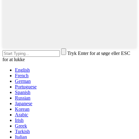
Tryk Enter for at søge eller ESC
for at lukke
English
French
German
Portuguese
Spanish
Russian
Japanese
Korean
Arabic
Irish
Greek
Turkish
Italian