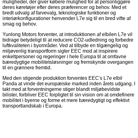
muligheder, der giver købere mulighed for at personliggøre
deres køretøjer efter deres præferencer og behov. Med et
bredt udvalg af farvevalg, teknologiske funktioner og
interiørkonfigurationer henvender L7e sig til en bred vifte af
smag og behov.
Yunlong Motors forventer, at introduktionen af ​​elbilen L7e vil
bidrage betydeligt til at reducere CO2-udledning og forbedre
luftkvaliteten i byområder. Ved at tilbyde en tilgængelig og
miljøvenlig transportform sigter EEC mod at inspirere
enkeltpersoner og regeringer i hele Europa til at omfavne
bæredygtige mobilitetsløsninger og fremskynde overgangen
til en grønnere fremtid.
Med den stigende produktion forventes EEC's L7e elbil
Panda at vinde det europæiske marked inden årets udgang. I
takt med at forventningerne stiger blandt miljøbevidste
bilister, forbliver EEC forpligtet til sin vision om at omdefinere
mobilitet i byerne og forme et mere bæredygtigt og effektivt
transportlandskab i Europa.