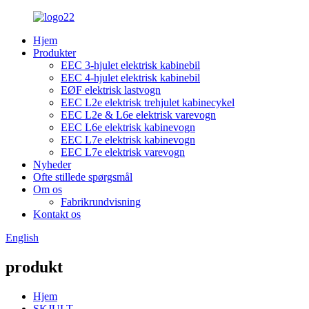
Hjem
Produkter
EEC 3-hjulet elektrisk kabinebil
EEC 4-hjulet elektrisk kabinebil
EØF elektrisk lastvogn
EEC L2e elektrisk trehjulet kabinecykel
EEC L2e & L6e elektrisk varevogn
EEC L6e elektrisk kabinevogn
EEC L7e elektrisk kabinevogn
EEC L7e elektrisk varevogn
Nyheder
Ofte stillede spørgsmål
Om os
Fabrikrundvisning
Kontakt os
English
produkt
Hjem
SKJULT