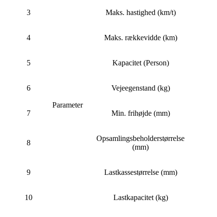
3
Maks. hastighed (km/t)
4
Maks. rækkevidde (km)
5
Kapacitet (Person)
6
Vejeegenstand (kg)
Parameter
7
Min. frihøjde (mm)
Opsamlingsbeholderstørrelse
8
(mm)
9
Lastkassestørrelse (mm)
10
Lastkapacitet (kg)