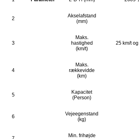
Akselafstand
2
(mm)
Maks.
3
hastighed
25 km/t og
(km/t)
Maks.
4
rækkevidde
(km)
Kapacitet
5
(Person)
Vejeegenstand
6
(kg)
Min. frihøjde
7