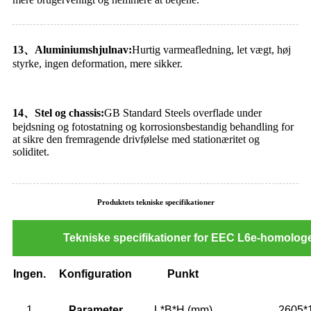
13
、
Aluminiumshjulnav:
Hurtig varmeafledning, let vægt, høj
styrke, ingen deformation, mere sikker.
14
、
Stel og chassis:
GB Standard Steels overflade under
bejdsning og fotostatning og korrosionsbestandig behandling for
at sikre den fremragende drivfølelse med stationæritet og
soliditet.
Produktets tekniske specifikationer
Tekniske specifikationer for EEC L6e-homolog
Ingen.
Konfiguration
Punkt
1
Parameter
L*B*H (mm)
2605*