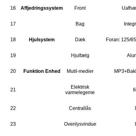
16
Affjedringssystem
Front
Uafhæn
17
Bag
Integ
18
Hjulsystem
Dæk
Foran: 125/6
19
Hjulfælg
Alu
20
Funktion Enhed
Mutil-medier
MP3+Bakk
Elektrisk
21
6
varmelegeme
22
Centrallås
23
Ovenlysvindue