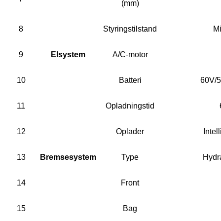
(mm)
8
Styringstilstand
Mi
9
Elsystem
A/C-motor
10
Batteri
60V/5
11
Opladningstid
12
Oplader
Intel
13
Bremsesystem
Type
Hydr
14
Front
15
Bag