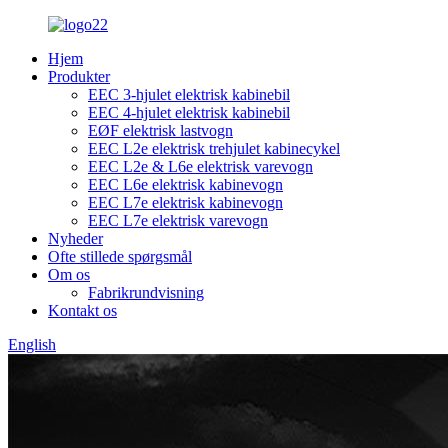
Hjem
Produkter
EEC 3-hjulet elektrisk kabinebil
EEC 4-hjulet elektrisk kabinebil
EØF elektrisk lastvogn
EEC L2e elektrisk trehjulet kabinecykel
EEC L2e & L6e elektrisk varevogn
EEC L6e elektrisk kabinevogn
EEC L7e elektrisk kabinevogn
EEC L7e elektrisk varevogn
Nyheder
Ofte stillede spørgsmål
Om os
Fabrikrundvisning
Kontakt os
English