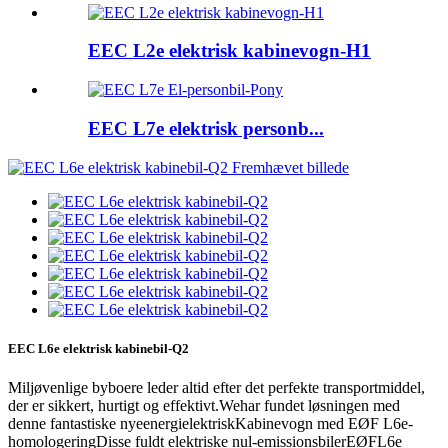
EEC L2e elektrisk kabinevogn-H1
EEC L7e elektrisk personb...
EEC L6e elektrisk kabinebil-Q2
Miljøvenlige byboere leder altid efter det perfekte transportmiddel,
der er sikkert, hurtigt og effektivt.
We
har fundet løsningen med
denne fantastiske nye
energi
elektrisk
Kabinevogn med EØF L6e-
homologering
Disse fuldt elektriske nul-emissionsbiler
EØF
L6e